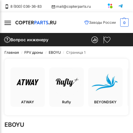
8 (930) 036-36-83
mail@copterparts.ru
Заводы России
0
Производство
Блог
Контакты
Вопрос инженеру
и
дронов
Главная
FPV дроны
EBOYU
Страница 1
/
/
/
ATWAY
Rufly
BEYONDSKY
EBOYU