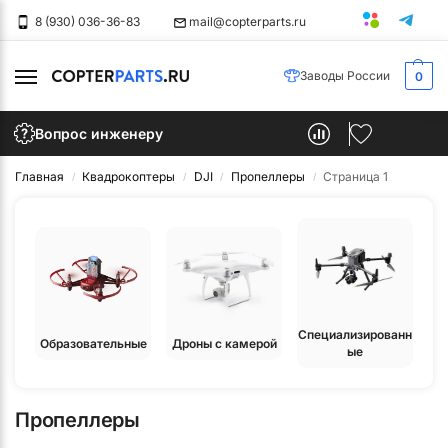
8 (930) 036-36-83
mail@copterparts.ru
Заводы России
0
Производство
Блог
Контакты
Вопрос инженеру
и
дронов
Главная
Квадрокоптеры
DJI
Пропеллеры
Страница 1
/
/
/
/
Специализированн
Образовательные
Дроны с камерой
ые
Пропеллеры